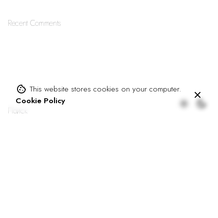
o
r
Recent Comments
This website stores cookies on your computer.
Cookie Policy
Поиск
Поиск