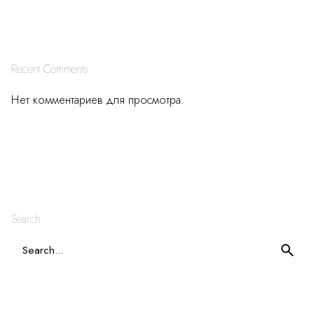
Recent Comments
Нет комментариев для просмотра.
Search
S
e
a
r
c