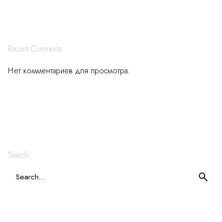
Recent Comments
Нет комментариев для просмотра.
Search
S
e
a
r
c