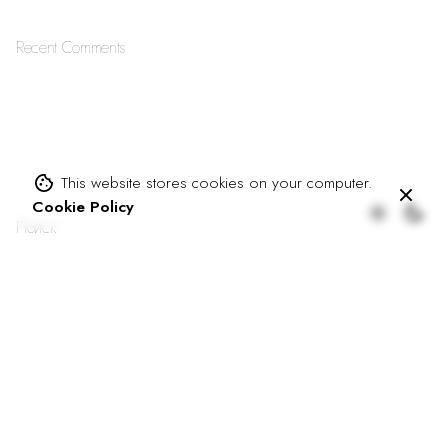
o
r
Recent Comments
This website stores cookies on your computer.
Cookie Policy
Поиск
Поиск